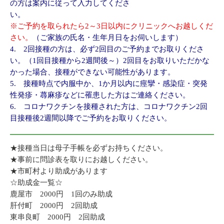
の方は案内に従って入力してくださ
い
※ご予約を取られたら2～3日以内にクリニックへお越しくだ
さい。
（ご家族の氏名・生年月日をお伺いします）
4. 2回接種の方は、必ず2回目のご予約までお取りくださ
い。（1回目接種から2週間後～）2回目をお取りいただかな
かった場合、接種ができない可能性があります。
5. 接種時点で内服中か、1か月以内に痙攣・感染症・突発
性発疹・蕁麻疹などに罹患した方はご連絡ください。
6. コロナワクチンを接種された方は、コロナワクチン2回
目接種後2週間以降でご予約をお取りください。
★接種当日は母子手帳を必ずお持ちください。
★事前に問診表を取りにお越しください。
★市町村より助成があります
☆助成金一覧☆
鹿屋市 2000円 1回のみ助成
肝付町 2000円 2回助成
東串良町 2000円 2回助成