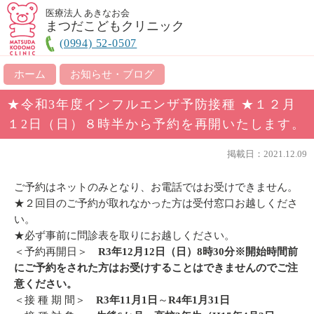
医療法人 あきなお会
まつだこどもクリニック
(0994) 52-0507
ホーム
お知らせ・ブログ
★令和3年度インフルエンザ予防接種 ★１２月
１2日（日）８時半から予約を再開いたします。
掲載日：2021.12.09
ご予約はネットのみとなり、お電話ではお受けできません。
★２回目のご予約が取れなかった方は受付窓口お越しくださ
い。
★必ず事前に問診表を取りにお越しください。
＜予約再開日＞
R3年12月12
日（日）8時30分
※開始時間前
にご予約をされた方はお受けすることはできませんのでご注
意ください。
＜接 種 期 間＞
R3年11月1日
～
R4年1月31日