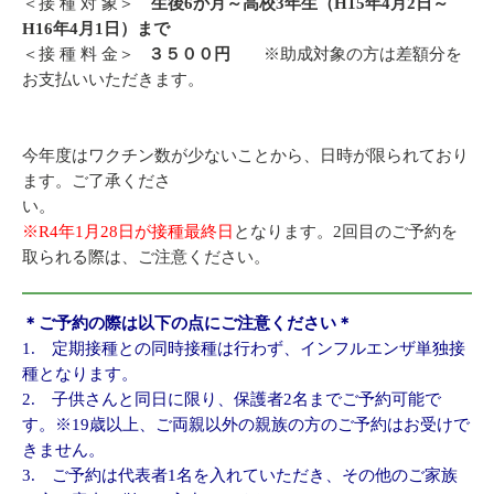
＜接 種 対 象＞
生後6か月～高校3年生（H15年4月2日～
H16年4月1日）まで
＜接 種 料 金＞
３５００円
※助成対象の方は差額分を
お支払いいただきます。
今年度はワクチン数が少ないことから、日時が限られており
ます。ご了承くださ
い
※R4年1月28日が接種最終日
となります。2回目のご予約を
取られる際は、ご注意ください。
＊ご予約の際は以下の点にご注意ください＊
1. 定期接種との同時接種は行わず、インフルエンザ単独接
種となります。
2. 子供さんと同日に限り、保護者2名までご予約可能で
す。※19歳以上、ご両親以外の親族の方のご予約はお受けで
きません。
3. ご予約は代表者1名を入れていただき、その他のご家族