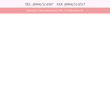
TEL: (0994) 52-0507 FAX: (0994) 52-0517
Copyright(c) MatsudaKodomoCLINIC All Rights Reserved.