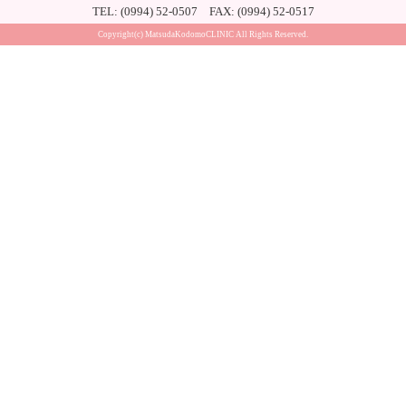
TEL: (0994) 52-0507 FAX: (0994) 52-0517
Copyright(c) MatsudaKodomoCLINIC All Rights Reserved.