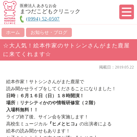
医療法人 あきなお会
まつだこどもクリニック
(0994) 52-0507
ホーム
お知らせ・ブログ
☆大人気！絵本作家のサトシンさんがまた鹿屋
に来てくれます☆
掲載日：2019.05.22
絵本作家！サトシンさんがまた鹿屋で
読み聞かせライブをしてくださることになりました！
日時：６月１６日（日）１８時開演！
場所：リナシティかのや情報研修室（２階）
入場料無料！！
ライブ終了後、サイン会を実施します！
高校生ミュージカル
『ヒメとヒコ』
の出演者による
絵本の読み聞かせもあります！